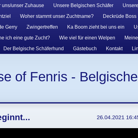
 uns/unser Zuhause
Unsere Belgischen Schäfer
Unsere
tziel
Woher stammt unser Zuchtname?
Deckrüde Boss
e Gerry
Zwingertreffen
Ka Boom zieht bei uns ein
U
e ich eine gute Zucht?
Wie viel für einen Welpen
Meiner
Der Belgische Schäferhund
Gästebuch
Kontakt
Li
e of Fenris - Belgisch
ginnt...
26.04.2021 16:4