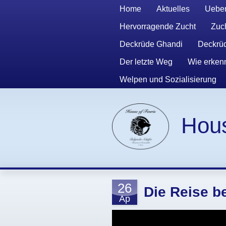
Home
Aktuelles
Ueber
Hervorragende Zucht
Zuch
Deckrüde Ghandi
Deckrüd
Der letzte Weg
Wie erkenn
Welpen und Sozialisierung
Hous
26
Die Reise be
Ap