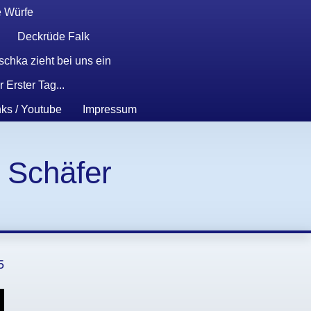
 Würfe
Deckrüde Falk
schka zieht bei uns ein
 Erster Tag...
nks / Youtube
Impressum
e Schäfer
5