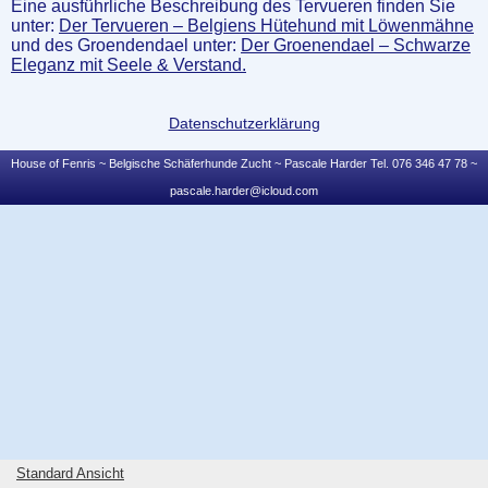
Eine ausführliche Beschreibung des Tervueren finden Sie
unter:
Der Tervueren – Belgiens Hütehund mit Löwenmähne
und des Groendendael unter:
Der Groenendael – Schwarze
Eleganz mit Seele & Verstand.
Datenschutzerklärung
House of Fenris ~ Belgische Schäferhunde Zucht ~ Pascale Harder Tel. 076 346 47 78 ~
pascale.harder@icloud.com
Standard Ansicht